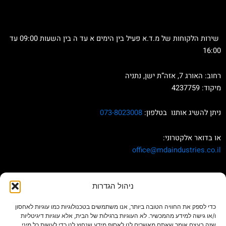
שירות הלקוחות של מ.ד.א פעיל בין הימים א עד ה בין השעות 09:00 עד
16:00
רחוב: האורג 7, אזה”ת ישן, נתניה
מיקוד: 4237759
ניתן להשיג אותנו בטלפון:
073-8023008
או בדואר אלקטרוני:
office
@mdaindustries.co.il
הצהרת נגישות
ניהול הגדרות
כדי לספק את החוויה הטובה ביותר, אנו משתמשים בטכנולוגיות כמו עוגיות לאחסון
ו/או גישה למידע מהמכשיר. לא העוגיות ברגילות של הבית, אלא עוגיות דיגיטליות
שזה בעצם אומר שאתם מאשרים לנו לאסוף מידע שנחוץ לנו כדי לעשות כל מיני