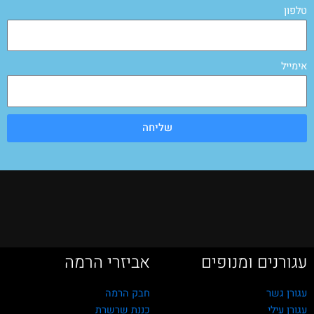
טלפון
אימייל
שליחה
עגורנים ומנופים
אביזרי הרמה
עגורן גשר
חבק הרמה
עגורן עילי
כננת שרשרת