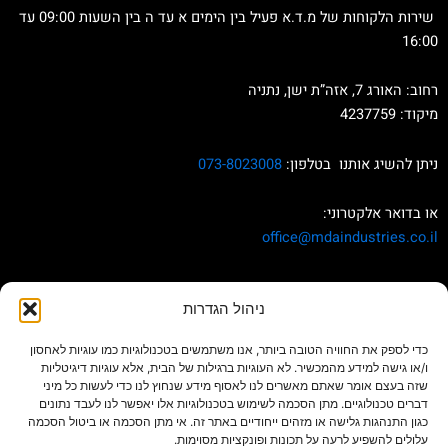
שירות הלקוחות של מ.ד.א פעיל בין הימים א עד ה בין השעות 09:00 עד
16:00
רחוב: האורג 7, אזה”ת ישן, נתניה
מיקוד: 4237759
ניתן להשיג אותנו בטלפון:
073-8023008
או בדואר אלקטרוני:
office
@mdaindustries.co.il
הצהרת נגישות
ניהול הגדרות
כדי לספק את החוויה הטובה ביותר, אנו משתמשים בטכנולוגיות כמו עוגיות לאחסון
ו/או גישה למידע מהמכשיר. לא העוגיות ברגילות של הבית, אלא עוגיות דיגיטליות
שזה בעצם אומר שאתם מאשרים לנו לאסוף מידע שנחוץ לנו כדי לעשות כל מיני
דברים טכנולוגיים. מתן הסכמה לשימוש בטכנולוגיות אלו יאפשר לנו לעבד נתונים
כגון התנהגות גלישה או מזהים ייחודיים באתר זה. אי מתן הסכמה או ביטול הסכמה
עלולים להשפיע לרעה על תכונות ופונקציות מסוימות.