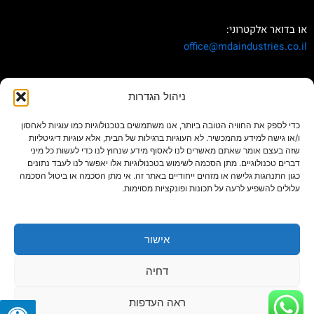
או בדואר אלקטרוני:
office
@mdaindustries.co.il
הצהרת נגישות
ניהול הגדרות
כדי לספק את החוויה הטובה ביותר, אנו משתמשים בטכנולוגיות כמו עוגיות לאחסון
ו/או גישה למידע מהמכשיר. לא העוגיות ברגילות של הבית, אלא עוגיות דיגיטליות
שזה בעצם אומר שאתם מאשרים לנו לאסוף מידע שנחוץ לנו כדי לעשות כל מיני
דברים טכנולוגיים. מתן הסכמה לשימוש בטכנולוגיות אלו יאפשר לנו לעבד נתונים
כגון התנהגות גלישה או מזהים ייחודיים באתר זה. אי מתן הסכמה או ביטול הסכמה
עלולים להשפיע לרעה על תכונות ופונקציות מסוימות.
אישור
דחיה
שר טכנולוגיות
לבנייה ותעשייה
|
פרוגבס עיצוב מיוחד בגבס
ראה העדפות